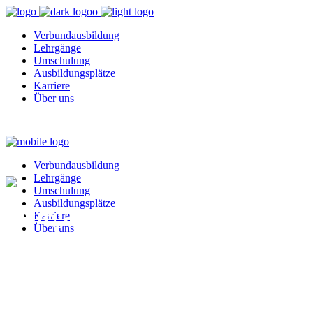
Verbundausbildung
Lehrgänge
Umschulung
Ausbildungsplätze
Karriere
Über uns
Verbundausbildung
Lehrgänge
Umschulung
Ausbildungsplätze
Lehrgänge
Karriere
Über uns
Wir sind Ihr kompetenter Partner bei der Erweiterung Ihrer beruflich
persönlichen oder unternehmerischen Ziele sowie Erwartungen ange