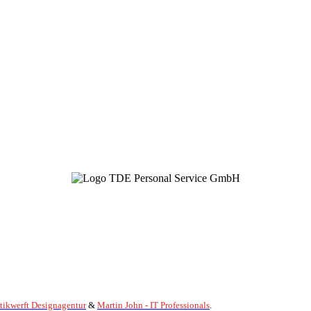
itikwerft Designagentur
&
Martin John - IT Professionals
.