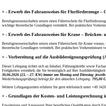
+
-
Erwerb des Fahrausweises für Flurförderzeuge – G
Berufsgenossenschaften setzen einen Führerschein für Flurförderze
wichtige theoretische Grundlagen vermittelt. Bei praktischen Vorkennt
+
-
Erwerb des Fahrausweises für Krane – Brücken- 
Berufsgenossenschaften setzen einen Führerschein für Krane voraus
theoretische Grundlagen vermittelt. Bei praktischen Vorkenntnissen ve
+
-
Vorbereitung auf die Ausbildereignungsprüfung
Dieser Lehrgang richtet sich an Inhaber, Führungskräfte sowie Fachar
Fertigkeiten vermittelt, die Sie bestmöglich auf Ihre Ausbildertätig
30.06.2026
(23. – 27. KW)
immer am Montag und Dienstag jeweils v
Wiederholungsprüfung) beträgt für den aktuellen Lehrgang
795,00 €
Weitere Lehrgangszeiten erfahren Sie gern telefonisch unter +49 342
+
-
Grundlagen der Kosten- und Leistungsrechnung im
Erweiterung und Anpassung Ihrer beruflichen Qualifikation durch E